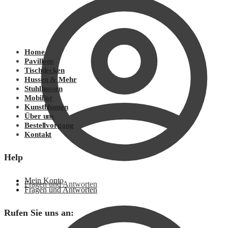
Home
Pavillons
Tischdecken
Hussen & Mehr
Stuhlhussen
Mobiliar
Kunstblumen
Über uns
Bestellvorgang
Kontakt
Help
Mein Konto
Fragen und Antworten
Fragen und Antworten
Rufen Sie uns an: