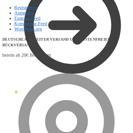
Registrieren
Anmelden
Eintrags-Feed
Kommentar-Feed
WordPress.org
DEUTSCHLANDWEITER VERSAND UND KOSTENFREIER
RÜCKVERSAND
bereits ab 20€ Bestellwert
0,00
€
0