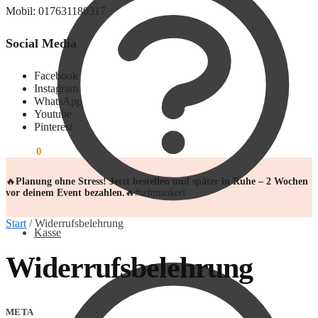
Mobil: 017631180317
Social Media
Facebook
Instagram
WhatsApp
Youtube
Pinterest
0,00
€
0
🔥
Planung ohne Stress! Jetzt bestellen und später in Ruhe – 2 Wochen
vor deinem Event bezahlen.
🔥#schmankerl
Start
/
Widerrufsbelehrung
Kasse
Widerrufsbelehrung
META